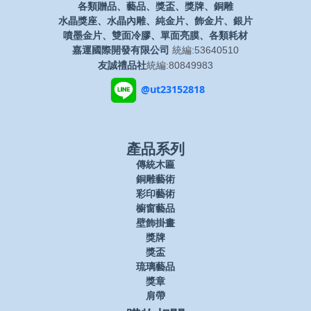
各類贈品、藝品、獎盃、獎牌、銅雕
水晶獎座、水晶內雕、純金片、飾金片、銀片
噴墨金片、雙面冷膠、單面亮膜、各類耗材
嘉運國際開發有限公司
統編:53640510
友誠禮品社
統編:80849983
@ut23152818
產品系列
傳統木匾
銅雕藝術
彩印藝術
櫥窗藝品
壁飾掛畫
獎牌
獎盃
琉璃藝品
獎章
肩帶