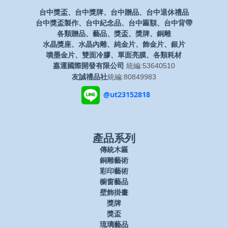
台中獎盃、台中獎牌、台中贈品、台中退休禮品
台中獎盃製作、台中紀念品、台中匾額、台中背帶
各類贈品、藝品、獎盃、獎牌、銅雕
水晶獎座、水晶內雕、純金片、飾金片、銀片
噴墨金片、雙面冷膠、單面亮膜、各類耗材
嘉運國際開發有限公司
統編:53640510
友誠禮品社
統編:80849983
@ut23152818
產品系列
傳統木匾
銅雕藝術
彩印藝術
櫥窗藝品
壁飾掛畫
獎牌
獎盃
琉璃藝品