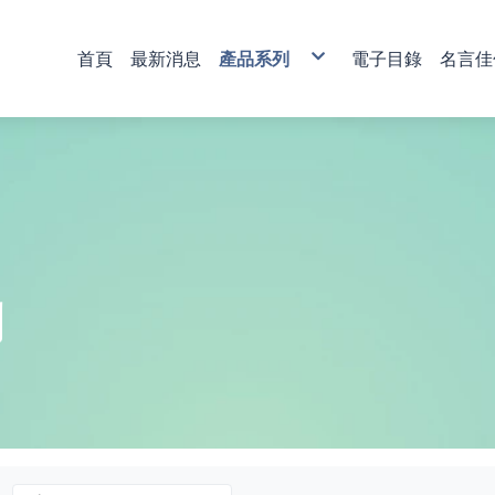
首頁
最新消息
產品系列
電子目錄
名言佳
銅雕藝術
彩印藝術
櫥窗藝品
壁飾掛畫
獎牌
活動獎盃
琉璃藝品
獎章
肩帶 錦旗
傳統木匾
水琉璃彩印獎牌
金像獎獎盃-80
塑膠黑框
心經
木質
琉璃獎座
運動獎章
直噴
水琉窗格彩印獎牌
金像獎獎盃-81
木質高級框
水琉璃
金箔獎牌
水晶獎座
琉璃獎章
植絨
彩印/彩印窗格獎牌
金像獎獎盃-82
琉璃
彩陶
山型獎牌
鏽字
客製彩印
金像獎獎盃-83
沙金
漆線雕
貼字
金像獎獎盃-84
漢白玉
錦旗
金像獎獎盃-85
金像獎獎盃-86
列