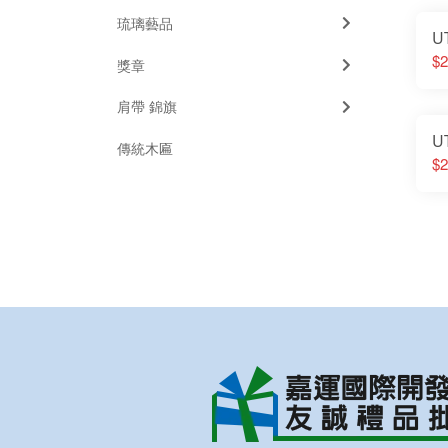
琉璃藝品
U
$2
獎章
肩帶 錦旗
U
傳統木匾
$2