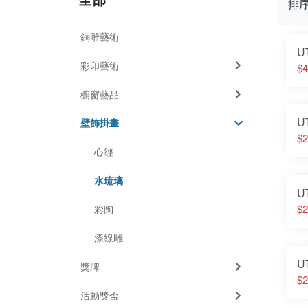
排
銅雕藝術
U
彩印藝術
$4
櫥窗藝品
U
壁飾掛畫
$2
心經
水琉璃
U
$2
彩陶
漆線雕
U
獎牌
$2
活動獎盃