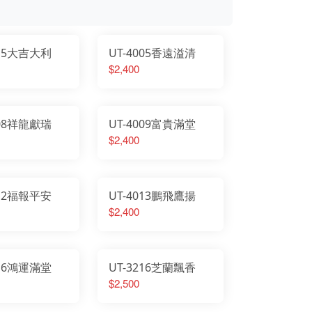
215大吉大利
UT-4005香遠溢清
$2,400
008祥龍獻瑞
UT-4009富貴滿堂
$2,400
012福報平安
UT-4013鵬飛鷹揚
$2,400
016鴻運滿堂
UT-3216芝蘭飄香
$2,500