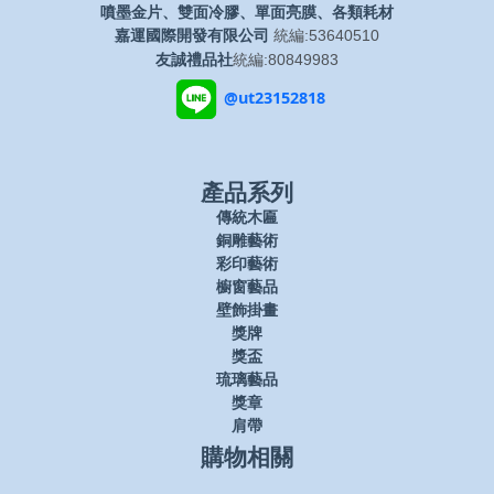
噴墨金片、雙面冷膠、單面亮膜、各類耗材
嘉運國際開發有限公司
統編:53640510
友誠禮品社
統編:80849983
@ut23152818
產品系列
傳統木匾
銅雕藝術
彩印藝術
櫥窗藝品
壁飾掛畫
獎牌
獎盃
琉璃藝品
獎章
肩帶
購物相關