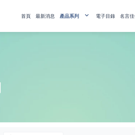
首頁
最新消息
產品系列
電子目錄
名言佳
銅雕藝術
彩印藝術
櫥窗藝品
壁飾掛畫
獎牌
活動獎盃
琉璃藝品
獎章
肩帶 錦旗
傳統木匾
水琉璃彩印獎牌
金像獎獎盃-80
塑膠黑框
心經
木質
琉璃獎座
運動獎章
直噴
水琉窗格彩印獎牌
金像獎獎盃-81
木質高級框
水琉璃
金箔獎牌
水晶獎座
琉璃獎章
植絨
彩印/彩印窗格獎牌
金像獎獎盃-82
琉璃
彩陶
山型獎牌
鏽字
客製彩印
金像獎獎盃-83
沙金
漆線雕
貼字
金像獎獎盃-84
漢白玉
錦旗
金像獎獎盃-85
金像獎獎盃-86
列