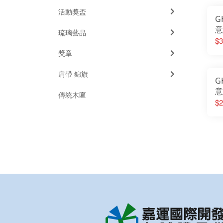
活動獎盃
G
意
琉璃藝品
$3
獎章
肩帶 錦旗
G
意
傳統木匾
$2