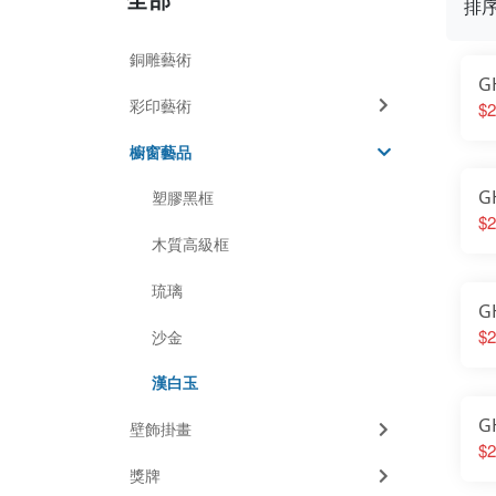
排
銅雕藝術
G
彩印藝術
$2
櫥窗藝品
G
塑膠黑框
$2
木質高級框
琉璃
G
$2
沙金
漢白玉
G
壁飾掛畫
$2
獎牌