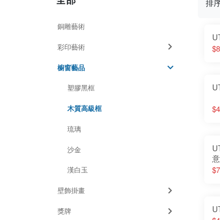
排
銅雕藝術
U
彩印藝術
$8
櫥窗藝品
U
塑膠黑框
木質高級框
$4
琉璃
U
沙金
意
$7
漢白玉
壁飾掛畫
U
獎牌