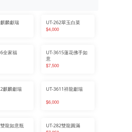
61麒麟獻瑞
UT-262翠玉白菜
$4,000
616全家福
UT-3615蓮花佛手如
意
$7,500
612麒麟獻瑞
UT-3611祥龍獻瑞
$6,000
81雙龍如意瓶
UT-282雙龍圓滿