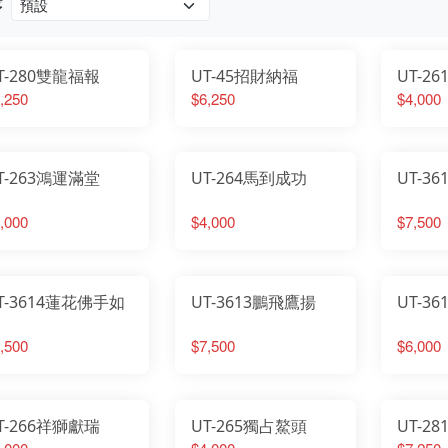
序
T-280雙龍福報
UT-45招財納福
UT-2
,250
$6,250
$4,000
T-263鴻運滿堂
UT-264馬到成功
UT-3
,000
$4,000
$7,500
T-3614蓮花佛手如
UT-3613鵬飛鷹揚
UT-3
,500
$7,500
$6,000
T-266祥獅獻瑞
UT-265獨占鰲頭
UT-2