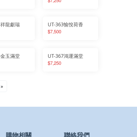
$7,250
62祥龍獻瑞
UT-363愉悅荷香
$7,500
66金玉滿堂
UT-367鴻運滿堂
$7,250
»
購物相關
聯絡我們