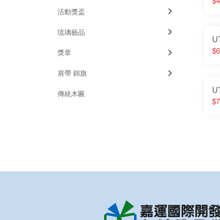
$4
活動獎盃
琉璃藝品
U
$6
獎章
肩帶 錦旗
U
傳統木匾
$7