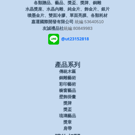
各類贈品、藝品、獎盃、獎牌、銅雕
水晶獎座、水晶內雕、純金片、飾金片、銀片
噴墨金片、雙面冷膠、單面亮膜、各類耗材
嘉運國際開發有限公司
統編:53640510
友誠禮品社
統編:80849983
@ut23152818
產品系列
傳統木匾
銅雕藝術
彩印藝術
櫥窗藝品
壁飾掛畫
獎牌
獎盃
琉璃藝品
獎章
肩帶