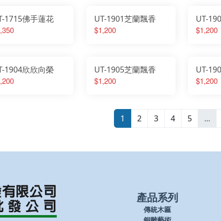
T-1715佛手蓮花
UT-1901芝蘭飄香
UT-1
,350
$1,200
$1,200
T-1904欣欣向榮
UT-1905芝蘭飄香
UT-1
,200
$1,200
$1,200
1
2
3
4
5
...
產品系列
傳統木匾
銅雕藝術