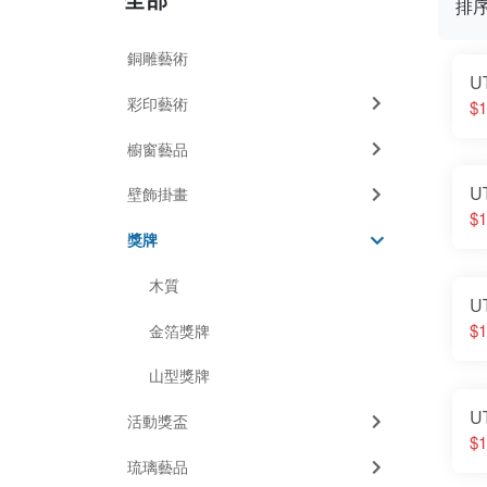
排
銅雕藝術
U
彩印藝術
$1
櫥窗藝品
U
壁飾掛畫
$1
獎牌
木質
U
$1
金箔獎牌
山型獎牌
U
活動獎盃
$1
琉璃藝品