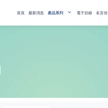
首頁
最新消息
產品系列
電子目錄
名言佳
銅雕藝術
彩印藝術
櫥窗藝品
壁飾掛畫
獎牌
活動獎盃
琉璃藝品
獎章
肩帶 錦旗
傳統木匾
水琉璃彩印獎牌
金像獎獎盃-80
塑膠黑框
心經
木質
琉璃獎座
運動獎章
直噴
水琉窗格彩印獎牌
金像獎獎盃-81
木質高級框
水琉璃
金箔獎牌
水晶獎座
琉璃獎章
植絨
彩印/彩印窗格獎牌
金像獎獎盃-82
琉璃
彩陶
山型獎牌
鏽字
客製彩印
金像獎獎盃-83
沙金
漆線雕
貼字
金像獎獎盃-84
漢白玉
錦旗
金像獎獎盃-85
金像獎獎盃-86
列