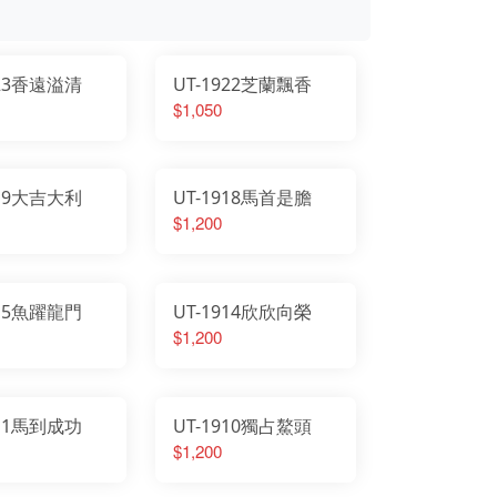
923香遠溢清
UT-1922芝蘭飄香
$1,050
919大吉大利
UT-1918馬首是膽
$1,200
915魚躍龍門
UT-1914欣欣向榮
$1,200
911馬到成功
UT-1910獨占鰲頭
$1,200