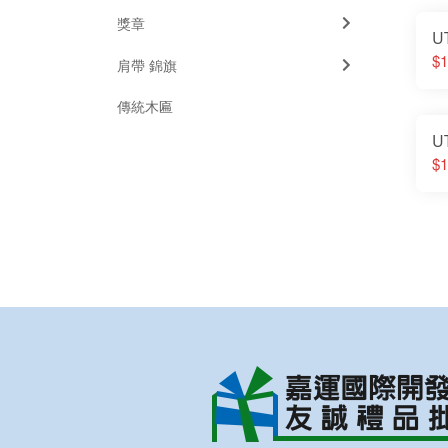
獎章
U
$1
肩帶 錦旗
傳統木匾
U
$1