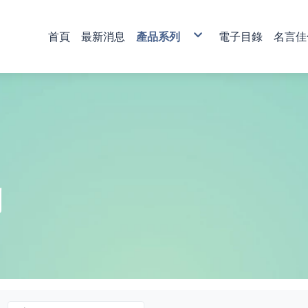
首頁
最新消息
產品系列
電子目錄
名言佳
銅雕藝術
彩印藝術
櫥窗藝品
壁飾掛畫
獎牌
活動獎盃
琉璃藝品
獎章
肩帶 錦旗
傳統木匾
水琉璃彩印獎牌
金像獎獎盃-80
塑膠黑框
心經
木質
琉璃獎座
運動獎章
直噴
水琉窗格彩印獎牌
金像獎獎盃-81
木質高級框
水琉璃
金箔獎牌
水晶獎座
琉璃獎章
植絨
彩印/彩印窗格獎牌
金像獎獎盃-82
琉璃
彩陶
山型獎牌
鏽字
客製彩印
金像獎獎盃-83
沙金
漆線雕
貼字
金像獎獎盃-84
漢白玉
錦旗
金像獎獎盃-85
金像獎獎盃-86
列