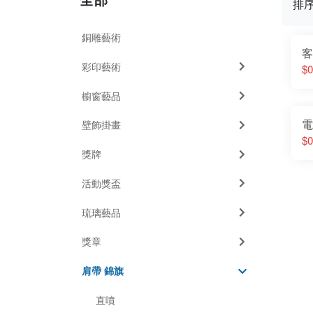
排
銅雕藝術
客
彩印藝術
$0
櫥窗藝品
電
壁飾掛畫
$0
獎牌
活動獎盃
琉璃藝品
獎章
肩帶 錦旗
直噴