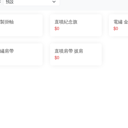
序
製掛軸
直噴紀念旗
電繡 
$0
$0
繡肩帶
直噴肩帶 披肩
$0