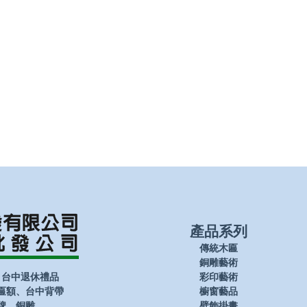
產品系列
傳統木匾
銅雕藝術
、台中退休禮品
彩印藝術
匾額、台中背帶
櫥窗藝品
牌、銅雕
壁飾掛畫