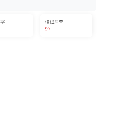
金字
植絨肩帶
$0