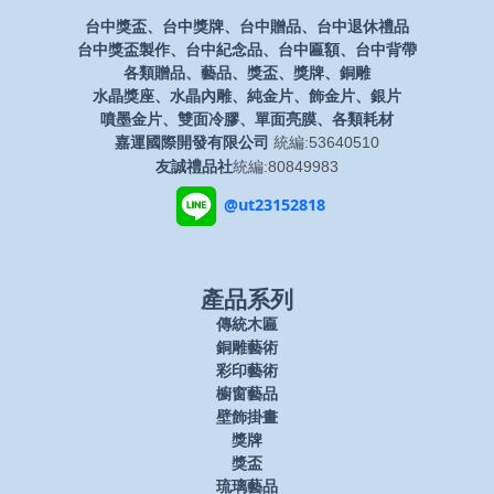
台中獎盃、台中獎牌、台中贈品、台中退休禮品
台中獎盃製作、台中紀念品、台中匾額、台中背帶
各類贈品、藝品、獎盃、獎牌、銅雕
水晶獎座、水晶內雕、純金片、飾金片、銀片
噴墨金片、雙面冷膠、單面亮膜、各類耗材
嘉運國際開發有限公司
統編:53640510
友誠禮品社
統編:80849983
@ut23152818
產品系列
傳統木匾
銅雕藝術
彩印藝術
櫥窗藝品
壁飾掛畫
獎牌
獎盃
琉璃藝品