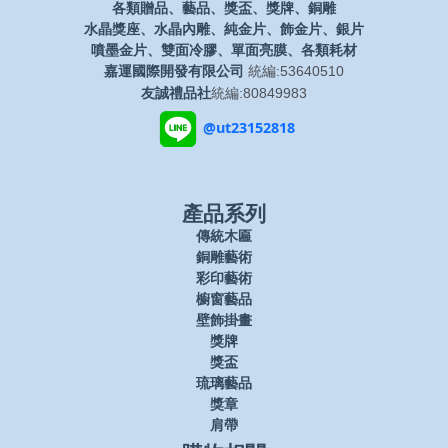
各類贈品、藝品、獎盃、獎牌、銅雕
水晶獎座、水晶內雕、純金片、飾金片、銀片
噴墨金片、雙面冷膠、單面亮膜、各類耗材
嘉運國際開發有限公司
統編:53640510
友誠禮品社
統編:80849983
@ut23152818
產品系列
傳統木匾
銅雕藝術
彩印藝術
櫥窗藝品
壁飾掛畫
獎牌
獎盃
琉璃藝品
獎章
肩帶