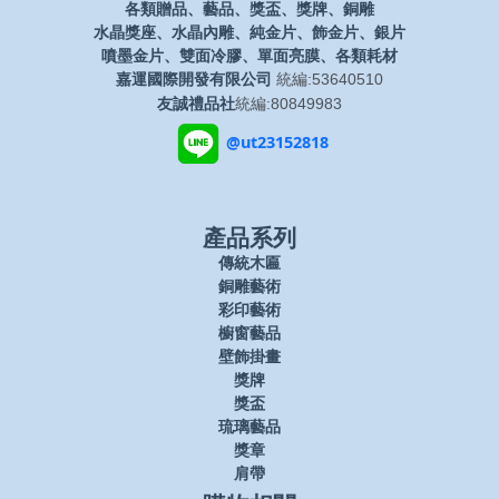
各類贈品、藝品、獎盃、獎牌、銅雕
水晶獎座、水晶內雕、純金片、飾金片、銀片
噴墨金片、雙面冷膠、單面亮膜、各類耗材
嘉運國際開發有限公司
統編:53640510
友誠禮品社
統編:80849983
@ut23152818
產品系列
傳統木匾
銅雕藝術
彩印藝術
櫥窗藝品
壁飾掛畫
獎牌
獎盃
琉璃藝品
獎章
肩帶