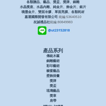
各類贈品、藝品、獎盃、獎牌、銅雕
水晶獎座、水晶內雕、純金片、飾金片、銀片
噴墨金片、雙面冷膠、單面亮膜、各類耗材
嘉運國際開發有限公司
統編:53640510
友誠禮品社
統編:80849983
@ut23152818
產品系列
傳統木匾
銅雕藝術
彩印藝術
櫥窗藝品
壁飾掛畫
獎牌
獎盃
琉璃藝品
獎章
肩帶