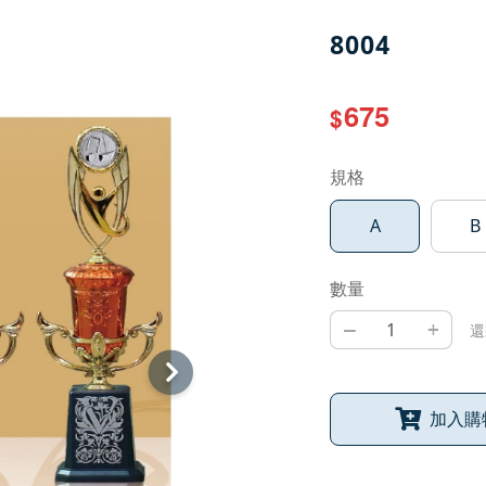
8004
675
$
規格
A
B
數量
–
+
還
加入購