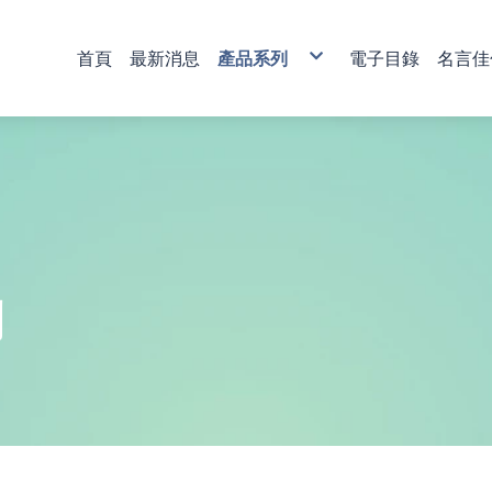
首頁
最新消息
產品系列
電子目錄
名言佳
銅雕藝術
彩印藝術
櫥窗藝品
壁飾掛畫
獎牌
活動獎盃
琉璃藝品
獎章
肩帶 錦旗
傳統木匾
水琉璃彩印獎牌
金像獎獎盃-80
塑膠黑框
心經
木質
琉璃獎座
運動獎章
直噴
水琉窗格彩印獎牌
金像獎獎盃-81
木質高級框
水琉璃
金箔獎牌
水晶獎座
琉璃獎章
植絨
彩印/彩印窗格獎牌
金像獎獎盃-82
琉璃
彩陶
山型獎牌
鏽字
客製彩印
金像獎獎盃-83
沙金
漆線雕
貼字
金像獎獎盃-84
漢白玉
錦旗
金像獎獎盃-85
金像獎獎盃-86
列