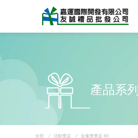
產品系
全部
活動獎盃
金像獎獎盃-80