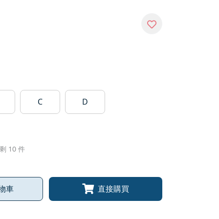
C
D
剩 10 件
物車
直接購買