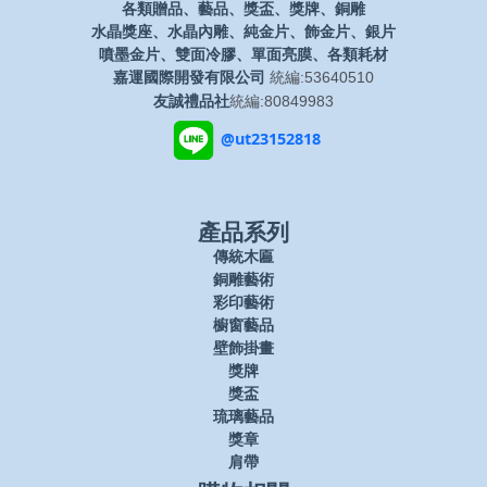
各類贈品、藝品、獎盃、獎牌、銅雕
水晶獎座、水晶內雕、純金片、飾金片、銀片
噴墨金片、雙面冷膠、單面亮膜、各類耗材
嘉運國際開發有限公司
統編:53640510
友誠禮品社
統編:80849983
@ut23152818
產品系列
傳統木匾
銅雕藝術
彩印藝術
櫥窗藝品
壁飾掛畫
獎牌
獎盃
琉璃藝品
獎章
肩帶