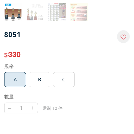
8051
330
$
規格
A
B
C
數量
–
+
還剩 10 件