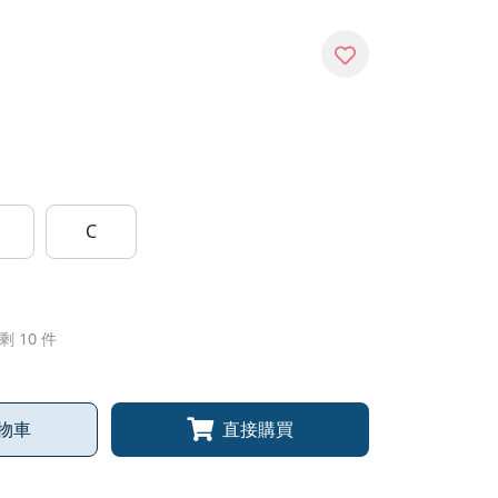
C
剩 10 件
物車
直接購買