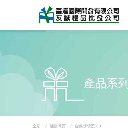
產品系
全部
活動獎盃
金像獎獎盃-80