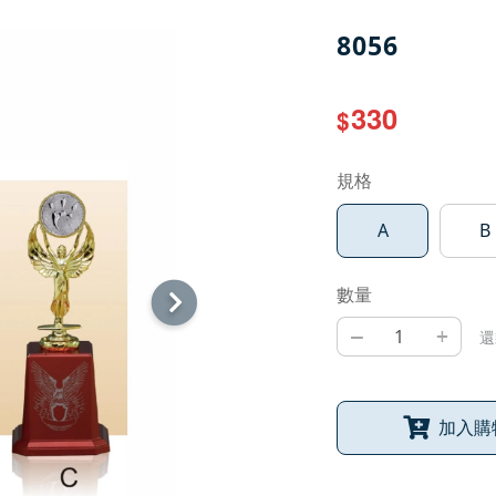
8056
330
$
規格
A
B
數量
–
+
還
加入購