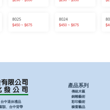
8025
8024
8
$450 ~ $675
$450 ~ $675
$4
產品系列
傳統木匾
銅雕藝術
、台中退休禮品
彩印藝術
匾額、台中背帶
櫥窗藝品