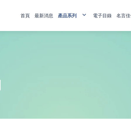
首頁
最新消息
產品系列
電子目錄
名言佳
銅雕藝術
彩印藝術
櫥窗藝品
壁飾掛畫
獎牌
活動獎盃
琉璃藝品
獎章
肩帶 錦旗
傳統木匾
水琉璃彩印獎牌
金像獎獎盃-80
塑膠黑框
心經
木質
琉璃獎座
運動獎章
直噴
水琉窗格彩印獎牌
金像獎獎盃-81
木質高級框
水琉璃
金箔獎牌
水晶獎座
琉璃獎章
植絨
彩印/彩印窗格獎牌
金像獎獎盃-82
琉璃
彩陶
山型獎牌
鏽字
客製彩印
金像獎獎盃-83
沙金
漆線雕
貼字
金像獎獎盃-84
漢白玉
錦旗
金像獎獎盃-85
金像獎獎盃-86
列