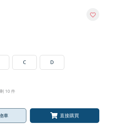
C
D
剩 10 件
物車
直接購買