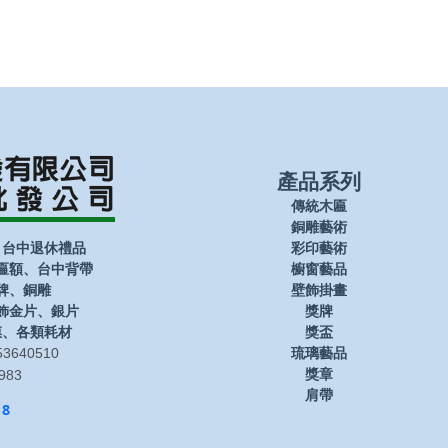
產品系列
傳統木匾
銅雕藝術
、台中退休禮品
彩印藝術
匾額、台中背帶
櫥窗藝品
牌、銅雕
壁飾掛畫
飾金片、銀片
獎牌
膜、各類耗材
獎盃
3640510
琉璃藝品
獎章
983
肩帶
18