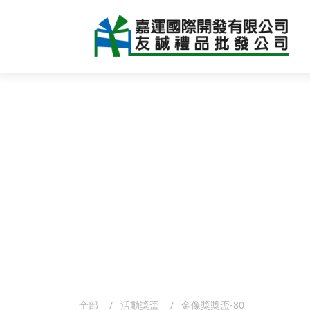
產品系
全部
活動獎盃
金像獎獎盃-80