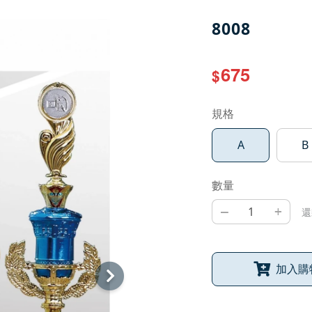
8008
675
$
規格
A
B
數量
–
+
還
加入購