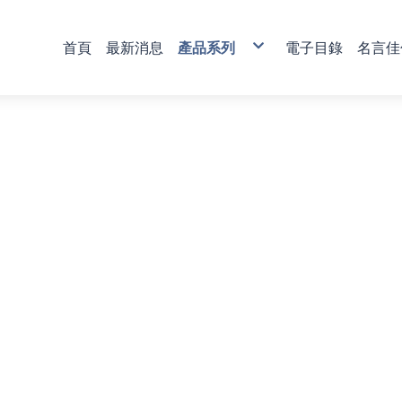
首頁
最新消息
產品系列
電子目錄
名言佳
銅雕藝術
彩印藝術
櫥窗藝品
壁飾掛畫
獎牌
活動獎盃
琉璃藝品
獎章
肩帶 錦旗
傳統木匾
水琉璃彩印獎牌
金像獎獎盃-80
塑膠黑框
心經
木質
琉璃獎座
運動獎章
直噴
水琉窗格彩印獎牌
金像獎獎盃-81
木質高級框
水琉璃
金箔獎牌
水晶獎座
琉璃獎章
植絨
彩印/彩印窗格獎牌
金像獎獎盃-82
琉璃
彩陶
山型獎牌
鏽字
客製彩印
金像獎獎盃-83
沙金
漆線雕
貼字
金像獎獎盃-84
漢白玉
錦旗
金像獎獎盃-85
金像獎獎盃-86
列