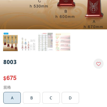
8003
675
$
規格
A
B
C
D