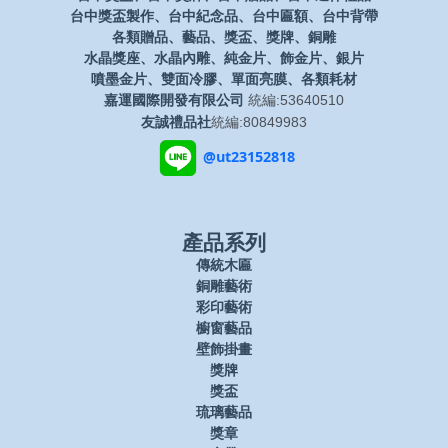
台中獎盃製作、台中紀念品、台中匾額、台中背帶
各類贈品、藝品、獎盃、獎牌、銅雕
水晶獎座、水晶內雕、純金片、飾金片、銀片
噴墨金片、雙面冷膠、單面亮膜、各類耗材
嘉運國際開發有限公司
統編:53640510
友誠禮品社
統編:80849983
@ut23152818
產品系列
傳統木匾
銅雕藝術
彩印藝術
櫥窗藝品
壁飾掛畫
獎牌
獎盃
琉璃藝品
獎章