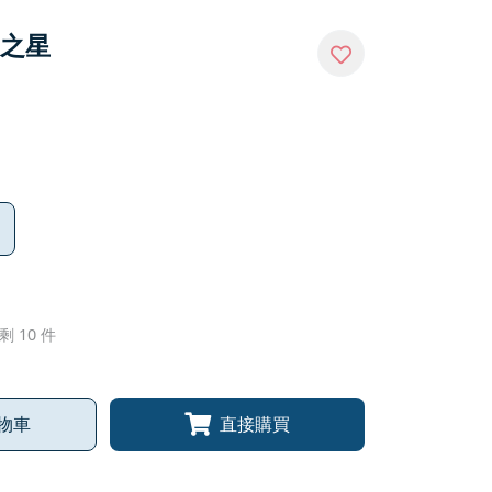
日之星
剩 10 件
物車
直接購買