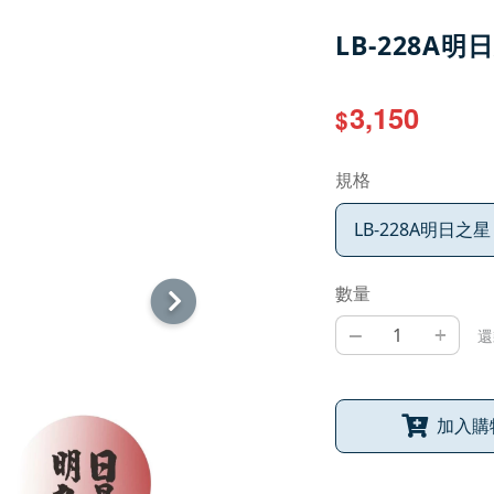
LB-228A明
3,150
$
規格
LB-228A明日之星
數量
–
+
還
加入購