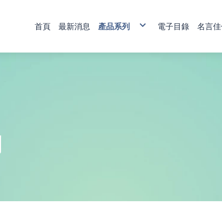
首頁
最新消息
產品系列
電子目錄
名言佳
銅雕藝術
彩印藝術
櫥窗藝品
壁飾掛畫
獎牌
活動獎盃
琉璃藝品
獎章
肩帶 錦旗
傳統木匾
水琉璃彩印獎牌
金像獎獎盃-80
塑膠黑框
心經
木質
琉璃獎座
運動獎章
直噴
水琉窗格彩印獎牌
金像獎獎盃-81
木質高級框
水琉璃
金箔獎牌
水晶獎座
琉璃獎章
植絨
彩印/彩印窗格獎牌
金像獎獎盃-82
琉璃
彩陶
山型獎牌
鏽字
客製彩印
金像獎獎盃-83
沙金
漆線雕
貼字
金像獎獎盃-84
漢白玉
錦旗
金像獎獎盃-85
金像獎獎盃-86
列