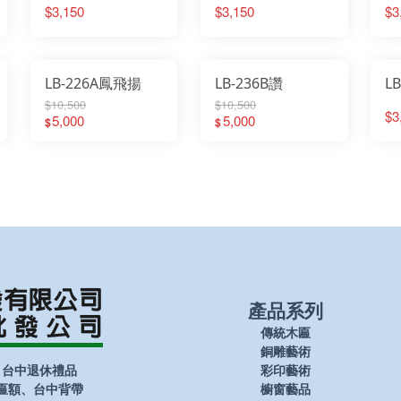
$3,150
$3,150
$3
LB-226A鳳飛揚
LB-236B讚
L
$10,500
$10,500
$3
5,000
5,000
$
$
產品系列
傳統木匾
銅雕藝術
、台中退休禮品
彩印藝術
匾額、台中背帶
櫥窗藝品