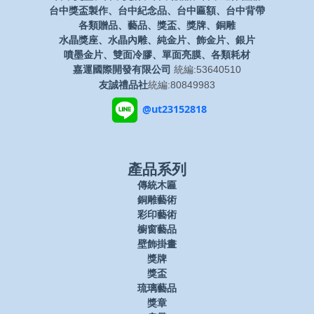
台中獎盃製作、台中紀念品、台中匾額、台中背帶
各類贈品、藝品、獎盃、獎牌、銅雕
水晶獎座、水晶內雕、純金片、飾金片、銀片
噴墨金片、雙面冷膠、單面亮膜、各類耗材
嘉運國際開發有限公司
統編:53640510
友誠禮品社
統編:80849983
@ut23152818
產品系列
傳統木匾
銅雕藝術
彩印藝術
櫥窗藝品
壁飾掛畫
獎牌
獎盃
琉璃藝品
獎章