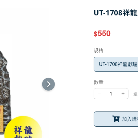
UT-1708祥
550
$
規格
UT-1708祥龍獻瑞
數量
–
+
還
加入購