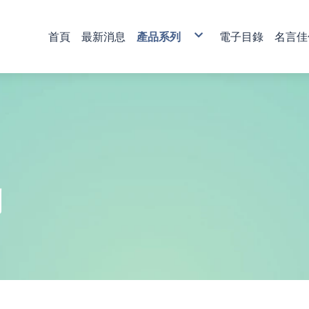
首頁
最新消息
產品系列
電子目錄
名言佳
銅雕藝術
彩印藝術
櫥窗藝品
壁飾掛畫
獎牌
活動獎盃
琉璃藝品
獎章
肩帶 錦旗
傳統木匾
水琉璃彩印獎牌
金像獎獎盃-80
塑膠黑框
心經
木質
琉璃獎座
運動獎章
直噴
水琉窗格彩印獎牌
金像獎獎盃-81
木質高級框
水琉璃
金箔獎牌
水晶獎座
琉璃獎章
植絨
彩印/彩印窗格獎牌
金像獎獎盃-82
琉璃
彩陶
山型獎牌
鏽字
客製彩印
金像獎獎盃-83
沙金
漆線雕
貼字
金像獎獎盃-84
漢白玉
錦旗
金像獎獎盃-85
金像獎獎盃-86
列