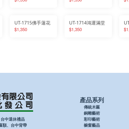
UT-1715佛手蓮花
UT-1714鴻運滿堂
U
$1,350
$1,350
$1
產品系列
傳統木匾
銅雕藝術
、台中退休禮品
彩印藝術
匾額、台中背帶
櫥窗藝品