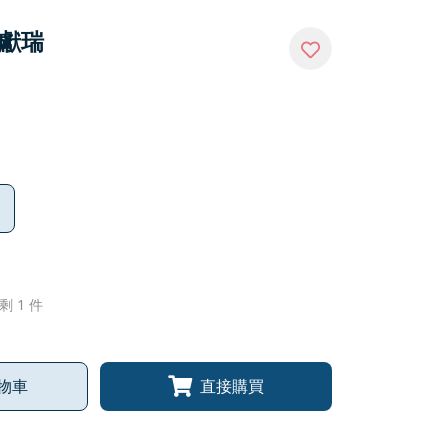
龍獻瑞
剩 1 件
物車
直接購買