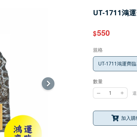
UT-1711鴻
550
$
規格
UT-1711鴻運齊臨
數量
–
+
還
加入購