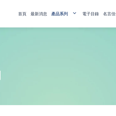
首頁
最新消息
產品系列
電子目錄
名言佳
銅雕藝術
彩印藝術
櫥窗藝品
壁飾掛畫
獎牌
活動獎盃
琉璃藝品
獎章
肩帶 錦旗
傳統木匾
水琉璃彩印獎牌
金像獎獎盃-80
塑膠黑框
心經
木質
琉璃獎座
運動獎章
直噴
水琉窗格彩印獎牌
金像獎獎盃-81
木質高級框
水琉璃
金箔獎牌
水晶獎座
琉璃獎章
植絨
彩印/彩印窗格獎牌
金像獎獎盃-82
琉璃
彩陶
山型獎牌
鏽字
客製彩印
金像獎獎盃-83
沙金
漆線雕
貼字
金像獎獎盃-84
漢白玉
錦旗
金像獎獎盃-85
金像獎獎盃-86
列