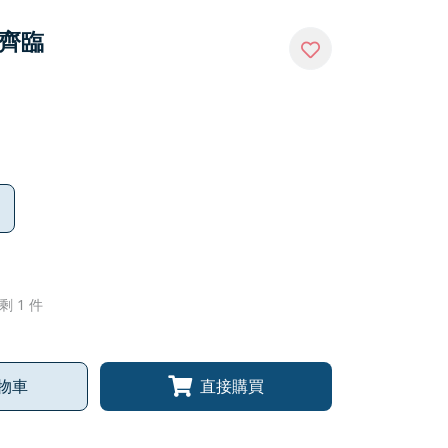
運齊臨
剩 1 件
物車
直接購買