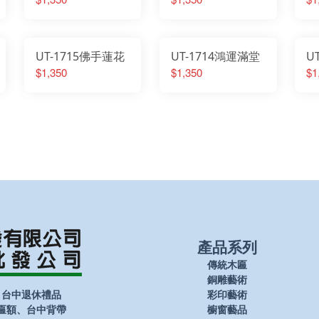
UT-1715佛手蓮花
UT-1714鴻運滿堂
U
$1,350
$1,350
$1
產品系列
傳統木匾
銅雕藝術
、台中退休禮品
彩印藝術
匾額、台中背帶
櫥窗藝品