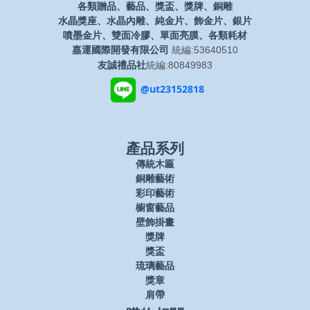
各類贈品、藝品、獎盃、獎牌、銅雕
水晶獎座、水晶內雕、純金片、飾金片、銀片
噴墨金片、雙面冷膠、單面亮膜、各類耗材
嘉運國際開發有限公司
統編:53640510
友誠禮品社
統編:80849983
@ut23152818
產品系列
傳統木匾
銅雕藝術
彩印藝術
櫥窗藝品
壁飾掛畫
獎牌
獎盃
琉璃藝品
獎章
肩帶