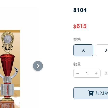
8104
615
$
規格
A
B
數量
–
+
還
加入購