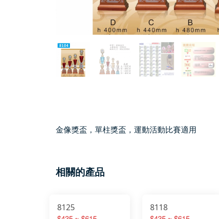
金像獎盃，單柱獎盃，運動活動比賽適用
相關的產品
8125
8118
$435 ~ $615
$435 ~ $615