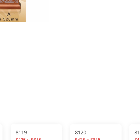
8119
8120
8
$435 ~ $615
$435 ~ $615
$4