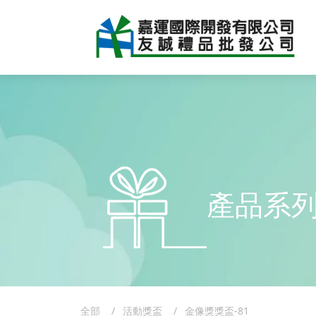
產品系
全部
活動獎盃
金像獎獎盃-81