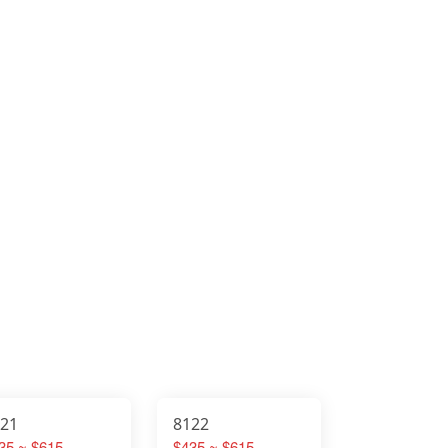
121
8122
35 ~ $615
$435 ~ $615