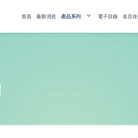
首頁
最新消息
產品系列
電子目錄
名言佳
銅雕藝術
彩印藝術
櫥窗藝品
壁飾掛畫
獎牌
活動獎盃
琉璃藝品
獎章
肩帶 錦旗
傳統木匾
水琉璃彩印獎牌
金像獎獎盃-80
塑膠黑框
心經
木質
琉璃獎座
運動獎章
直噴
水琉窗格彩印獎牌
金像獎獎盃-81
木質高級框
水琉璃
金箔獎牌
水晶獎座
琉璃獎章
植絨
彩印/彩印窗格獎牌
金像獎獎盃-82
琉璃
彩陶
山型獎牌
鏽字
客製彩印
金像獎獎盃-83
沙金
漆線雕
貼字
金像獎獎盃-84
漢白玉
錦旗
金像獎獎盃-85
金像獎獎盃-86
列