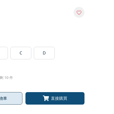
C
D
剩 10 件
物車
直接購買