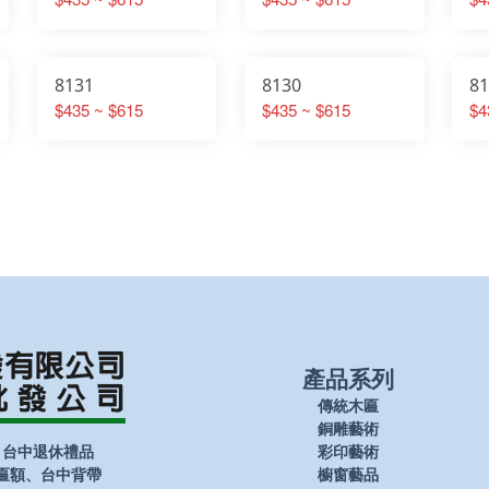
8131
8130
8
$435 ~ $615
$435 ~ $615
$4
產品系列
傳統木匾
銅雕藝術
、台中退休禮品
彩印藝術
匾額、台中背帶
櫥窗藝品