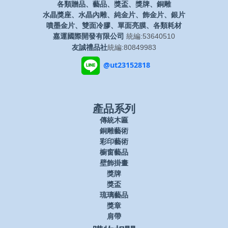
各類贈品、藝品、獎盃、獎牌、銅雕
水晶獎座、水晶內雕、純金片、飾金片、銀片
噴墨金片、雙面冷膠、單面亮膜、各類耗材
嘉運國際開發有限公司
統編:53640510
友誠禮品社
統編:80849983
@ut23152818
產品系列
傳統木匾
銅雕藝術
彩印藝術
櫥窗藝品
壁飾掛畫
獎牌
獎盃
琉璃藝品
獎章
肩帶