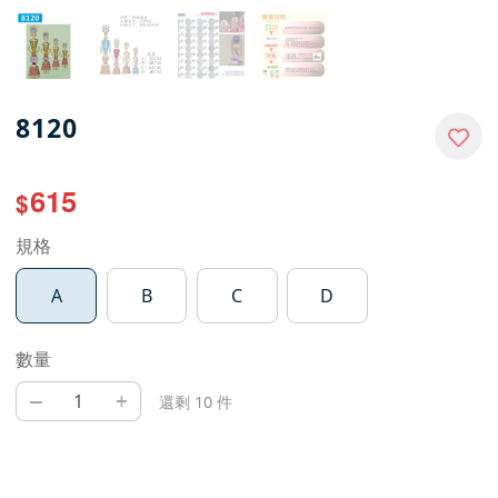
8120
615
$
規格
A
B
C
D
數量
–
+
還剩 10 件