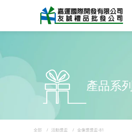
產品系
全部
活動獎盃
金像獎獎盃-81