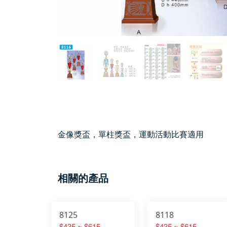
金像獎盃，單柱獎盃，運動活動比賽適用
相關的產品
8125
8118
$435 ~ $615
$435 ~ $615