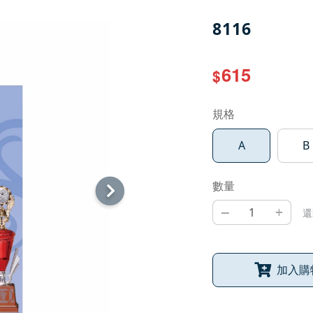
8116
615
$
規格
A
B
數量
–
+
還
加入購