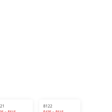
121
8122
35 ~ $615
$435 ~ $615