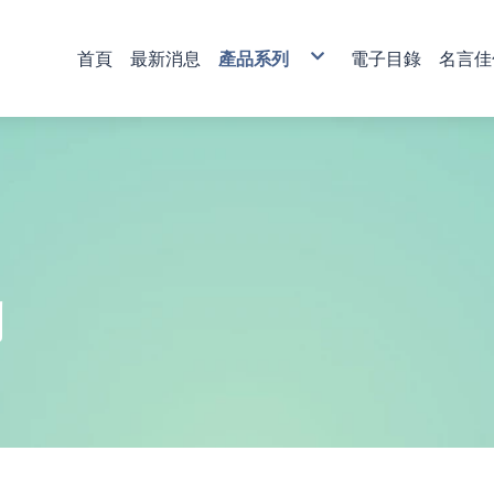
首頁
最新消息
產品系列
電子目錄
名言佳
銅雕藝術
彩印藝術
櫥窗藝品
壁飾掛畫
獎牌
活動獎盃
琉璃藝品
獎章
肩帶 錦旗
傳統木匾
水琉璃彩印獎牌
金像獎獎盃-80
塑膠黑框
心經
木質
琉璃獎座
運動獎章
直噴
水琉窗格彩印獎牌
金像獎獎盃-81
木質高級框
水琉璃
金箔獎牌
水晶獎座
琉璃獎章
植絨
彩印/彩印窗格獎牌
金像獎獎盃-82
琉璃
彩陶
山型獎牌
鏽字
客製彩印
金像獎獎盃-83
沙金
漆線雕
貼字
金像獎獎盃-84
漢白玉
錦旗
金像獎獎盃-85
金像獎獎盃-86
列