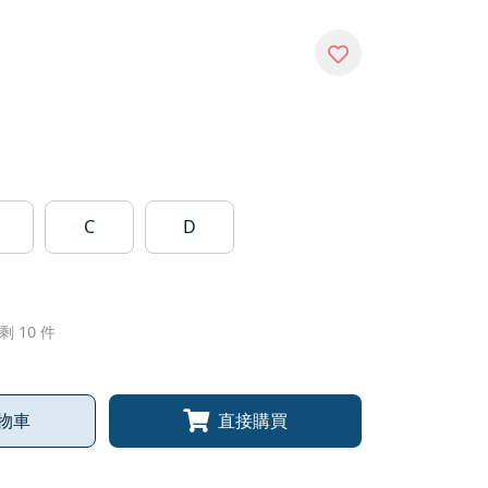
C
D
剩 10 件
物車
直接購買