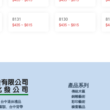
8131
8130
8
$435 ~ $615
$435 ~ $615
$4
產品系列
傳統木匾
銅雕藝術
、台中退休禮品
彩印藝術
匾額、台中背帶
櫥窗藝品