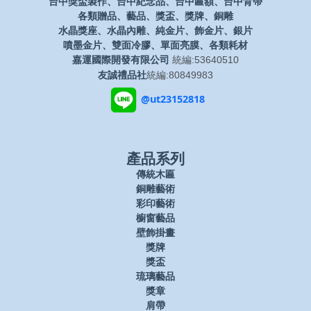
台中獎盃製作、台中紀念品、台中匾額、台中背帶
各類贈品、藝品、獎盃、獎牌、銅雕
水晶獎座、水晶內雕、純金片、飾金片、銀片
噴墨金片、雙面冷膠、單面亮膜、各類耗材
嘉運國際開發有限公司
統編:53640510
友誠禮品社
統編:80849983
@ut23152818
產品系列
傳統木匾
銅雕藝術
彩印藝術
櫥窗藝品
壁飾掛畫
獎牌
獎盃
琉璃藝品
獎章
肩帶