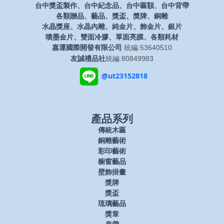
台中獎盃製作、台中紀念品、台中匾額、台中背帶
各類贈品、藝品、獎盃、獎牌、銅雕
水晶獎座、水晶內雕、純金片、飾金片、銀片
噴墨金片、雙面冷膠、單面亮膜、各類耗材
嘉運國際開發有限公司
統編:53640510
友誠禮品社
統編:80849983
@ut23152818
產品系列
傳統木匾
銅雕藝術
彩印藝術
櫥窗藝品
壁飾掛畫
獎牌
獎盃
琉璃藝品
獎章