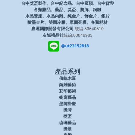
台中獎盃製作、台中紀念品、台中匾額、台中背帶
各類贈品、藝品、獎盃、獎牌、銅雕
水晶獎座、水晶內雕、純金片、飾金片、銀片
噴墨金片、雙面冷膠、單面亮膜、各類耗材
嘉運國際開發有限公司
統編:53640510
友誠禮品社
統編:80849983
@ut23152818
產品系列
傳統木匾
銅雕藝術
彩印藝術
櫥窗藝品
壁飾掛畫
獎牌
獎盃
琉璃藝品
獎章