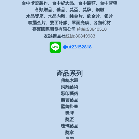
台中獎盃製作、台中紀念品、台中匾額、台中背帶
各類贈品、藝品、獎盃、獎牌、銅雕
水晶獎座、水晶內雕、純金片、飾金片、銀片
噴墨金片、雙面冷膠、單面亮膜、各類耗材
嘉運國際開發有限公司
統編:53640510
友誠禮品社
統編:80849983
@ut23152818
產品系列
傳統木匾
銅雕藝術
彩印藝術
櫥窗藝品
壁飾掛畫
獎牌
獎盃
琉璃藝品
獎章