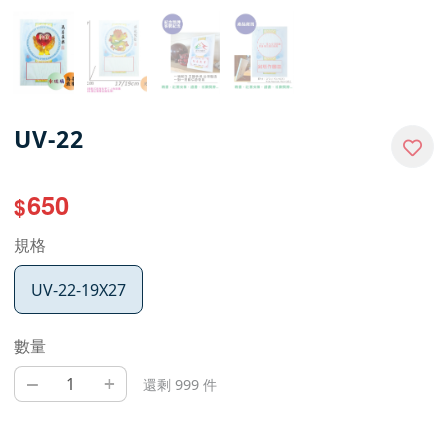
UV-22
650
$
規格
UV-22-19X27
數量
–
+
還剩 999 件