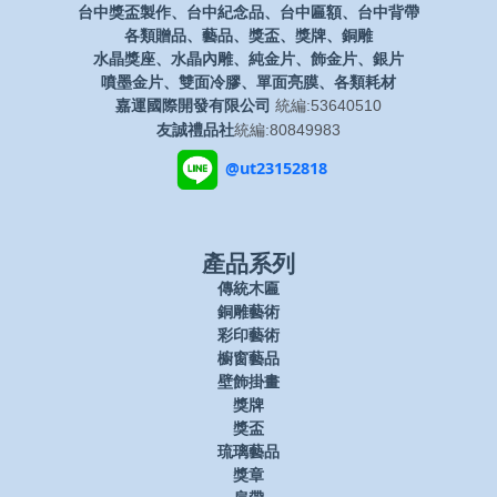
台中獎盃製作、台中紀念品、台中匾額、台中背帶
各類贈品、藝品、獎盃、獎牌、銅雕
水晶獎座、水晶內雕、純金片、飾金片、銀片
噴墨金片、雙面冷膠、單面亮膜、各類耗材
嘉運國際開發有限公司
統編:53640510
友誠禮品社
統編:80849983
@ut23152818
產品系列
傳統木匾
銅雕藝術
彩印藝術
櫥窗藝品
壁飾掛畫
獎牌
獎盃
琉璃藝品
獎章