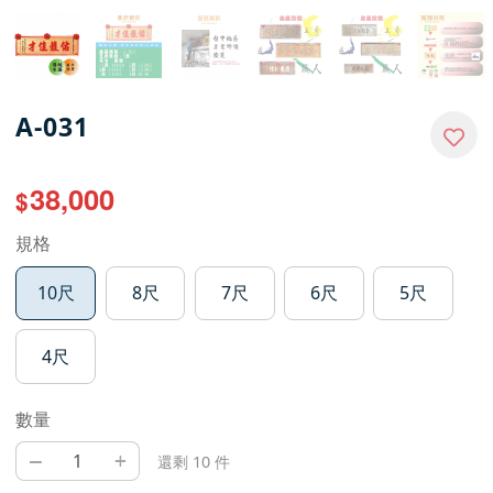
A-031
38,000
$
規格
10尺
8尺
7尺
6尺
5尺
4尺
數量
–
+
還剩 10 件