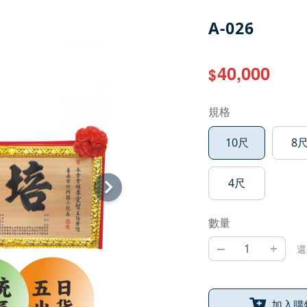
A-026
40,000
$
規格
10尺
8
4尺
數量
–
+
還
加入購