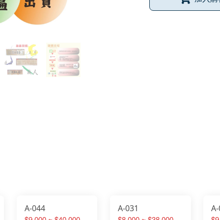
A-044
A-031
A-
$9,000 ~ $40,000
$8,000 ~ $38,000
$9