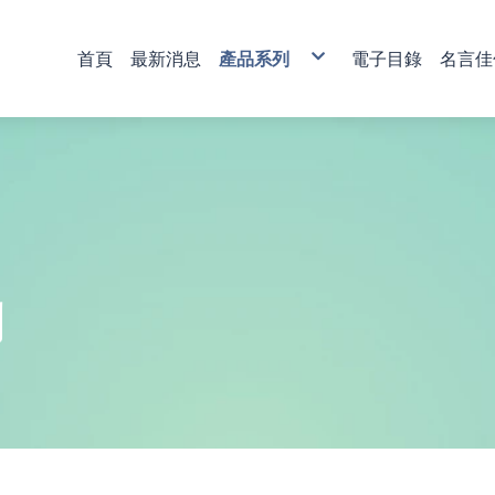
首頁
最新消息
產品系列
電子目錄
名言佳
銅雕藝術
彩印藝術
櫥窗藝品
壁飾掛畫
獎牌
活動獎盃
琉璃藝品
獎章
肩帶 錦旗
傳統木匾
水琉璃彩印獎牌
金像獎獎盃-80
塑膠黑框
心經
木質
琉璃獎座
運動獎章
直噴
水琉窗格彩印獎牌
金像獎獎盃-81
木質高級框
水琉璃
金箔獎牌
水晶獎座
琉璃獎章
植絨
彩印/彩印窗格獎牌
金像獎獎盃-82
琉璃
彩陶
山型獎牌
鏽字
客製彩印
金像獎獎盃-83
沙金
漆線雕
貼字
金像獎獎盃-84
漢白玉
錦旗
金像獎獎盃-85
金像獎獎盃-86
列