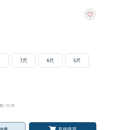
尺
7尺
6尺
5尺
剩 10 件
物車
直接購買