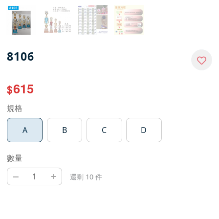
8106
615
$
規格
A
B
C
D
數量
–
+
還剩 10 件