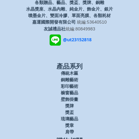
各類贈品、藝品、獎盃、獎牌、銅雕
水晶獎座、水晶內雕、純金片、飾金片、銀片
噴墨金片、雙面冷膠、單面亮膜、各類耗材
嘉運國際開發有限公司
統編:53640510
友誠禮品社
統編:80849983
@ut23152818
產品系列
傳統木匾
銅雕藝術
彩印藝術
櫥窗藝品
壁飾掛畫
獎牌
獎盃
琉璃藝品
獎章
肩帶