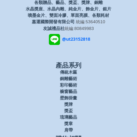
各類贈品、藝品、獎盃、獎牌、銅雕
水晶獎座、水晶內雕、純金片、飾金片、銀片
噴墨金片、雙面冷膠、單面亮膜、各類耗材
嘉運國際開發有限公司
統編:53640510
友誠禮品社
統編:80849983
@ut23152818
產品系列
傳統木匾
銅雕藝術
彩印藝術
櫥窗藝品
壁飾掛畫
獎牌
獎盃
琉璃藝品
獎章
肩帶