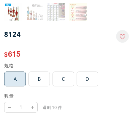
8124
615
$
規格
A
B
C
D
數量
–
+
還剩 10 件