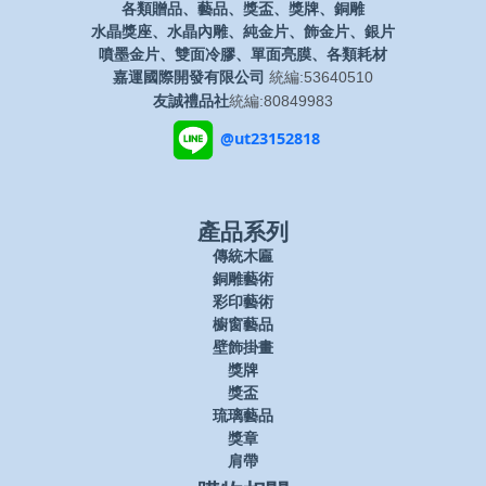
各類贈品、藝品、獎盃、獎牌、銅雕
水晶獎座、水晶內雕、純金片、飾金片、銀片
噴墨金片、雙面冷膠、單面亮膜、各類耗材
嘉運國際開發有限公司
統編:53640510
友誠禮品社
統編:80849983
@ut23152818
產品系列
傳統木匾
銅雕藝術
彩印藝術
櫥窗藝品
壁飾掛畫
獎牌
獎盃
琉璃藝品
獎章
肩帶