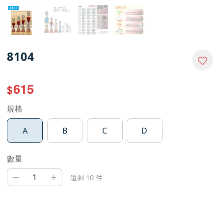
8104
615
$
規格
A
B
C
D
數量
–
+
還剩 10 件