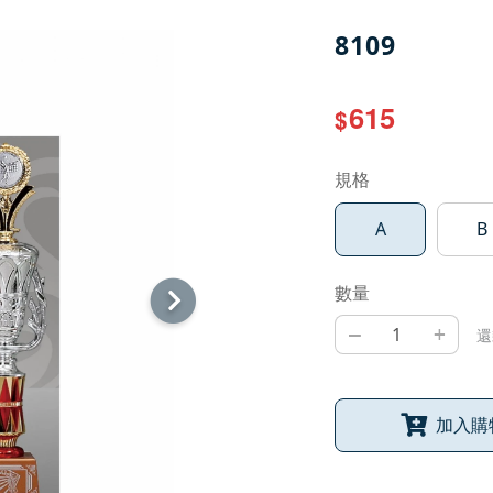
8109
615
$
規格
A
B
數量
–
+
還
加入購