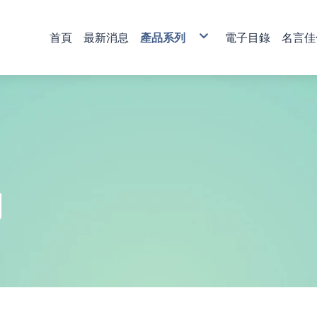
首頁
最新消息
產品系列
電子目錄
名言佳
銅雕藝術
彩印藝術
櫥窗藝品
壁飾掛畫
獎牌
活動獎盃
琉璃藝品
獎章
肩帶 錦旗
傳統木匾
水琉璃彩印獎牌
金像獎獎盃-80
塑膠黑框
心經
木質
琉璃獎座
運動獎章
直噴
水琉窗格彩印獎牌
金像獎獎盃-81
木質高級框
水琉璃
金箔獎牌
水晶獎座
琉璃獎章
植絨
彩印/彩印窗格獎牌
金像獎獎盃-82
琉璃
彩陶
山型獎牌
鏽字
客製彩印
金像獎獎盃-83
沙金
漆線雕
貼字
金像獎獎盃-84
漢白玉
錦旗
金像獎獎盃-85
金像獎獎盃-86
列