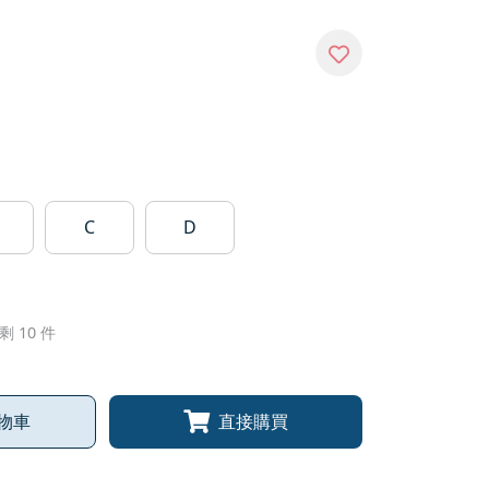
C
D
剩 10 件
物車
直接購買