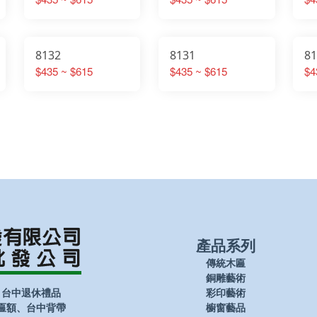
8132
8131
8
$435 ~ $615
$435 ~ $615
$4
產品系列
傳統木匾
銅雕藝術
、台中退休禮品
彩印藝術
匾額、台中背帶
櫥窗藝品