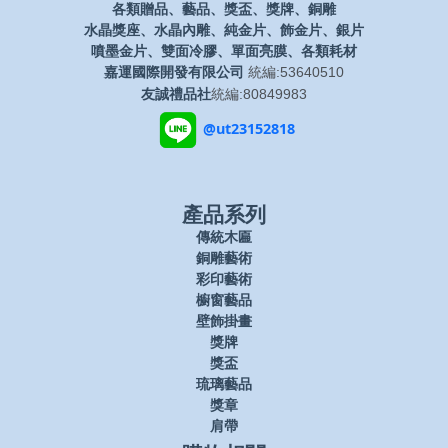
各類贈品、藝品、獎盃、獎牌、銅雕
水晶獎座、水晶內雕、純金片、飾金片、銀片
噴墨金片、雙面冷膠、單面亮膜、各類耗材
嘉運國際開發有限公司
統編:53640510
友誠禮品社
統編:80849983
@ut23152818
產品系列
傳統木匾
銅雕藝術
彩印藝術
櫥窗藝品
壁飾掛畫
獎牌
獎盃
琉璃藝品
獎章
肩帶