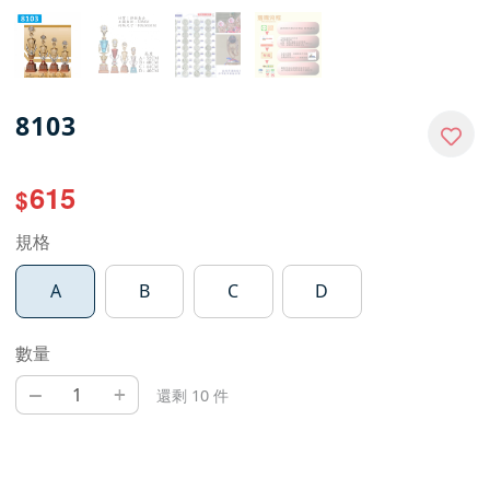
8103
615
$
規格
A
B
C
D
數量
–
+
還剩 10 件