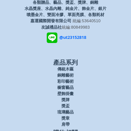
各類贈品、藝品、獎盃、獎牌、銅雕
水晶獎座、水晶內雕、純金片、飾金片、銀片
噴墨金片、雙面冷膠、單面亮膜、各類耗材
嘉運國際開發有限公司
統編:53640510
友誠禮品社
統編:80849983
@ut23152818
產品系列
傳統木匾
銅雕藝術
彩印藝術
櫥窗藝品
壁飾掛畫
獎牌
獎盃
琉璃藝品
獎章
肩帶