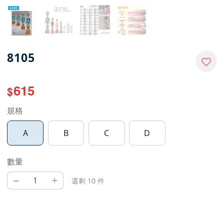
8105
615
$
規格
A
B
C
D
數量
–
+
還剩 10 件