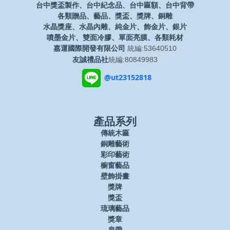
台中獎盃製作、台中紀念品、台中匾額、台中背帶
各類贈品、藝品、獎盃、獎牌、銅雕
水晶獎座、水晶內雕、純金片、飾金片、銀片
噴墨金片、雙面冷膠、單面亮膜、各類耗材
嘉運國際開發有限公司
統編:53640510
友誠禮品社
統編:80849983
@ut23152818
產品系列
傳統木匾
銅雕藝術
彩印藝術
櫥窗藝品
壁飾掛畫
獎牌
獎盃
琉璃藝品
獎章