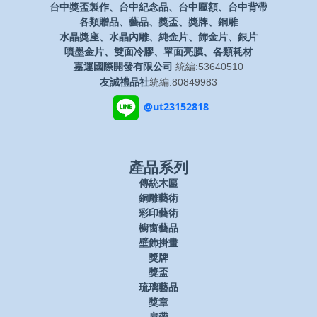
台中獎盃製作、台中紀念品、台中匾額、台中背帶
各類贈品、藝品、獎盃、獎牌、銅雕
水晶獎座、水晶內雕、純金片、飾金片、銀片
噴墨金片、雙面冷膠、單面亮膜、各類耗材
嘉運國際開發有限公司
統編:53640510
友誠禮品社
統編:80849983
@ut23152818
產品系列
傳統木匾
銅雕藝術
彩印藝術
櫥窗藝品
壁飾掛畫
獎牌
獎盃
琉璃藝品
獎章