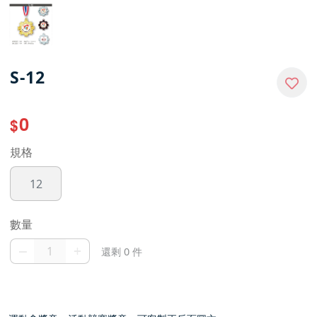
S-12
0
$
規格
12
數量
–
+
還剩 0 件