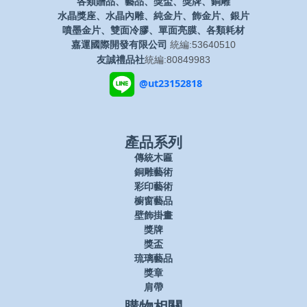
各類贈品、藝品、獎盃、獎牌、銅雕
水晶獎座、水晶內雕、純金片、飾金片、銀片
噴墨金片、雙面冷膠、單面亮膜、各類耗材
嘉運國際開發有限公司
統編:53640510
友誠禮品社
統編:80849983
@ut23152818
產品系列
傳統木匾
銅雕藝術
彩印藝術
櫥窗藝品
壁飾掛畫
獎牌
獎盃
琉璃藝品
獎章
肩帶
購物相關