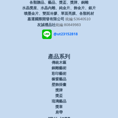
各類贈品、藝品、獎盃、獎牌、銅雕
水晶獎座、水晶內雕、純金片、飾金片、銀片
噴墨金片、雙面冷膠、單面亮膜、各類耗材
嘉運國際開發有限公司
統編:53640510
友誠禮品社
統編:80849983
@ut23152818
產品系列
傳統木匾
銅雕藝術
彩印藝術
櫥窗藝品
壁飾掛畫
獎牌
獎盃
琉璃藝品
獎章
肩帶