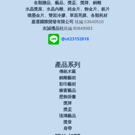
各類贈品、藝品、獎盃、獎牌、銅雕
水晶獎座、水晶內雕、純金片、飾金片、銀片
噴墨金片、雙面冷膠、單面亮膜、各類耗材
嘉運國際開發有限公司
統編:53640510
友誠禮品社
統編:80849983
@ut23152818
產品系列
傳統木匾
銅雕藝術
彩印藝術
櫥窗藝品
壁飾掛畫
獎牌
獎盃
琉璃藝品
獎章
肩帶