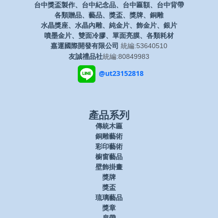
台中獎盃製作、台中紀念品、台中匾額、台中背帶
各類贈品、藝品、獎盃、獎牌、銅雕
水晶獎座、水晶內雕、純金片、飾金片、銀片
噴墨金片、雙面冷膠、單面亮膜、各類耗材
嘉運國際開發有限公司
統編:53640510
友誠禮品社
統編:80849983
@ut23152818
產品系列
傳統木匾
銅雕藝術
彩印藝術
櫥窗藝品
壁飾掛畫
獎牌
獎盃
琉璃藝品
獎章