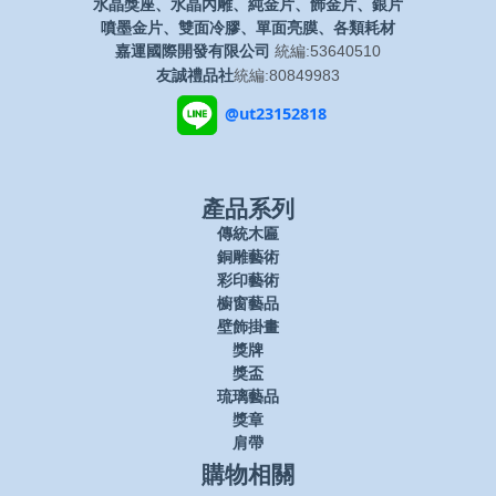
水晶獎座、水晶內雕、純金片、飾金片、銀片
噴墨金片、雙面冷膠、單面亮膜、各類耗材
嘉運國際開發有限公司
統編:53640510
友誠禮品社
統編:80849983
@ut23152818
產品系列
傳統木匾
銅雕藝術
彩印藝術
櫥窗藝品
壁飾掛畫
獎牌
獎盃
琉璃藝品
獎章
肩帶
購物相關