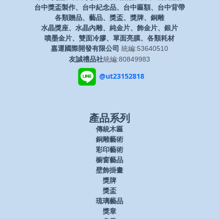
台中獎盃製作、台中紀念品、台中匾額、台中背帶
各類贈品、藝品、獎盃、獎牌、銅雕
水晶獎座、水晶內雕、純金片、飾金片、銀片
噴墨金片、雙面冷膠、單面亮膜、各類耗材
嘉運國際開發有限公司
統編:53640510
友誠禮品社
統編:80849983
@ut23152818
產品系列
傳統木匾
銅雕藝術
彩印藝術
櫥窗藝品
壁飾掛畫
獎牌
獎盃
琉璃藝品
獎章