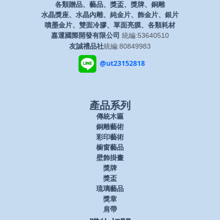
各類贈品、藝品、獎盃、獎牌、銅雕
水晶獎座、水晶內雕、純金片、飾金片、銀片
噴墨金片、雙面冷膠、單面亮膜、各類耗材
嘉運國際開發有限公司
統編:53640510
友誠禮品社
統編:80849983
@ut23152818
產品系列
傳統木匾
銅雕藝術
彩印藝術
櫥窗藝品
壁飾掛畫
獎牌
獎盃
琉璃藝品
獎章
肩帶