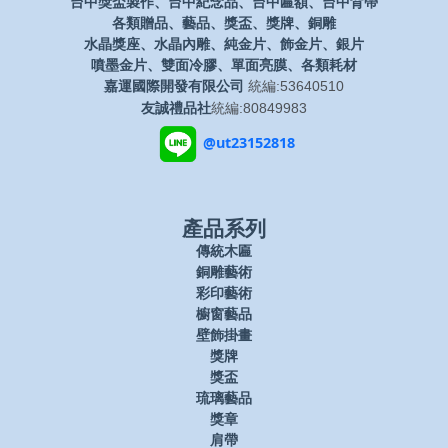
台中獎盃製作、台中紀念品、台中匾額、台中背帶
各類贈品、藝品、獎盃、獎牌、銅雕
水晶獎座、水晶內雕、純金片、飾金片、銀片
噴墨金片、雙面冷膠、單面亮膜、各類耗材
嘉運國際開發有限公司
統編:53640510
友誠禮品社
統編:80849983
@ut23152818
產品系列
傳統木匾
銅雕藝術
彩印藝術
櫥窗藝品
壁飾掛畫
獎牌
獎盃
琉璃藝品
獎章
肩帶